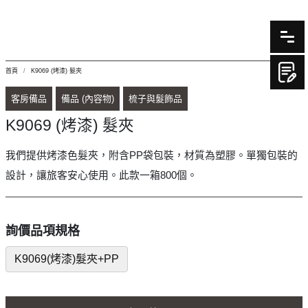
首頁
K9069 (烤漆) 髮夾
客房備品
備品 (內容物)
梳子與髮飾品
K9069 (烤漆) 髮夾
我們提供烤漆色髮夾，附含PP袋包裝，材質為塑膠。單獨包裝的
設計，讓旅客安心使用。此款一箱800個。
詢價品項規格
K9069(烤漆)髮夾+PP