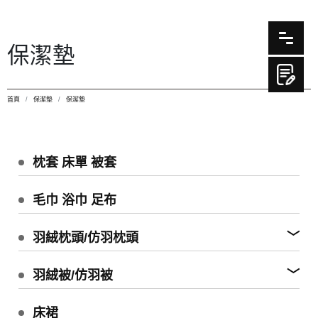
保潔墊
首頁
保潔墊
保潔墊
枕套 床單 被套
毛巾 浴巾 足布
羽絨枕頭/仿羽枕頭
羽絨被/仿羽被
床裙