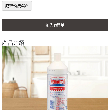
威靈頓洗潔劑
加入詢問單
產品介紹