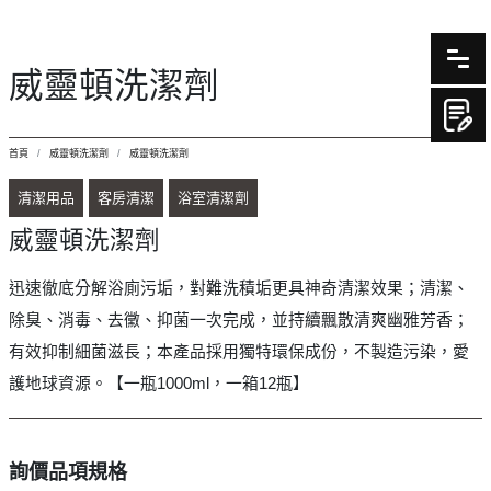
威靈頓洗潔劑
首頁
威靈頓洗潔劑
威靈頓洗潔劑
清潔用品
客房清潔
浴室清潔劑
威靈頓洗潔劑
迅速徹底分解浴廁污垢，對難洗積垢更具神奇清潔效果；清潔、
除臭、消毒、去黴、抑菌一次完成，並持續飄散清爽幽雅芳香；
有效抑制細菌滋長；本產品採用獨特環保成份，不製造污染，愛
護地球資源。【一瓶1000ml，一箱12瓶】
詢價品項規格