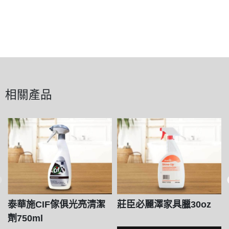
相關產品
泰華施CIF傢俱光亮清潔
莊臣必麗澤家具臘30oz
劑750ml