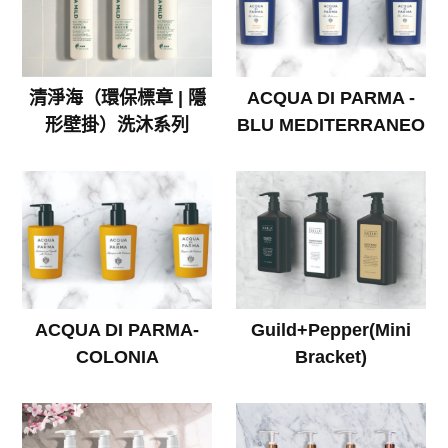
清淨海（環保標章 | 隱
ACQUA DI PARMA -
形壁掛）洗沐系列
BLU MEDITERRANEO
ACQUA DI PARMA-
Guild+Pepper(Mini
COLONIA
Bracket)