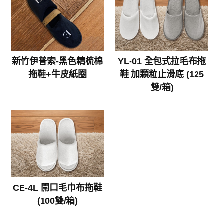
新竹伊普索-黑色精梳棉
YL-01 全包式拉毛布拖
拖鞋+牛皮紙圈
鞋 加顆粒止滑底 (125
雙/箱)
CE-4L 開口毛巾布拖鞋
(100雙/箱)