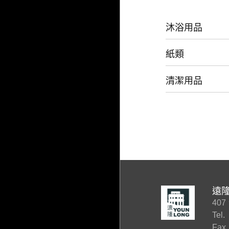
沐浴用品
紙類
清潔用品
遠
40
Tel.
Fax.