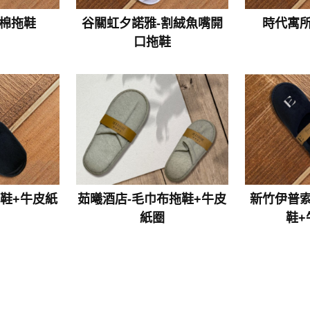
海棉拖鞋
谷關虹夕諾雅-割絨魚嘴開
時代寓所
口拖鞋
拖鞋+牛皮紙
茹曦酒店-毛巾布拖鞋+牛皮
新竹伊普索
紙圈
鞋+