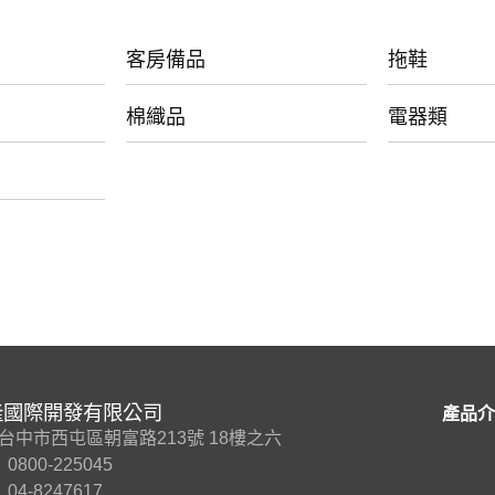
客房備品
拖鞋
棉織品
電器類
隆國際開發有限公司
產品介
7 台中市西屯區朝富路213號 18樓之六
0800-225045
04-8247617