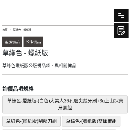
首頁
草綠色 - 蠟紙版
客房備品
公版備品
草綠色 - 蠟紙版
草綠色蠟紙版公版備品袋，與相關備品
詢價品項規格
草綠色-蠟紙版-(白色)大美人36孔磨尖絲牙刷+3g上山採藥
牙膏組
草綠色-(臘紙版)刮鬍刀組
草綠色-(臘紙版)雙節梳組