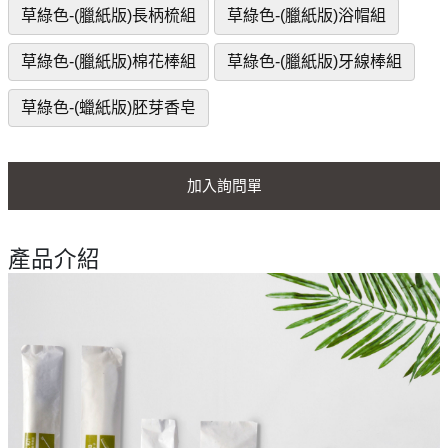
草綠色-(臘紙版)長柄梳組
草綠色-(臘紙版)浴帽組
草綠色-(臘紙版)棉花棒組
草綠色-(臘紙版)牙線棒組
草綠色-(蠟紙版)胚芽香皂
加入詢問單
產品介紹