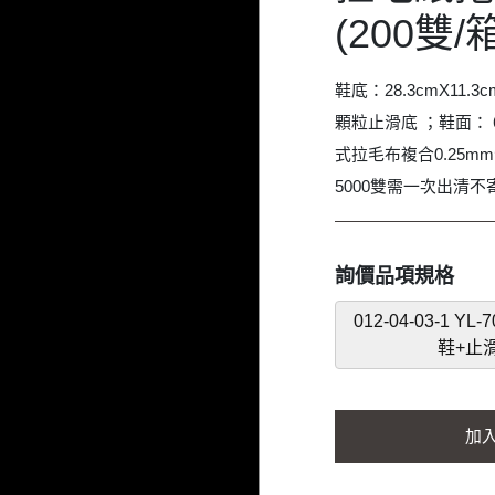
(200雙/
鞋底：28.3cmX11.3c
顆粒止滑底 ；鞋面： 
式拉毛布複合0.25m
5000雙需一次出清不
詢價品項規格
012-04-03-1 
鞋+止滑
加