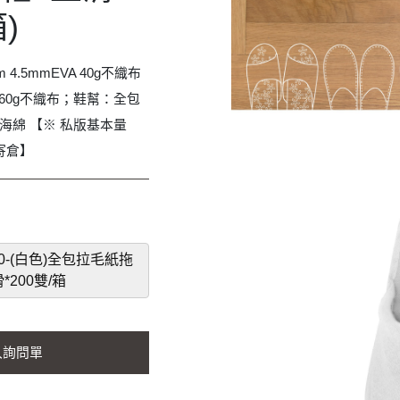
箱)
m 4.5mmEVA 40g不織布
60g不織布；鞋幫：全包
m海綿 【※ 私版基本量
寄倉】
YL-70-(白色)全包拉毛紙拖
*200雙/箱
入詢問單