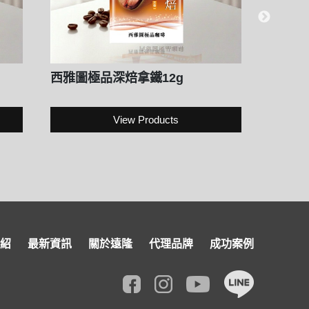
西雅圖極品深焙拿鐵12g
西雅圖
View Products
紹
最新資訊
關於遠隆
代理品牌
成功案例