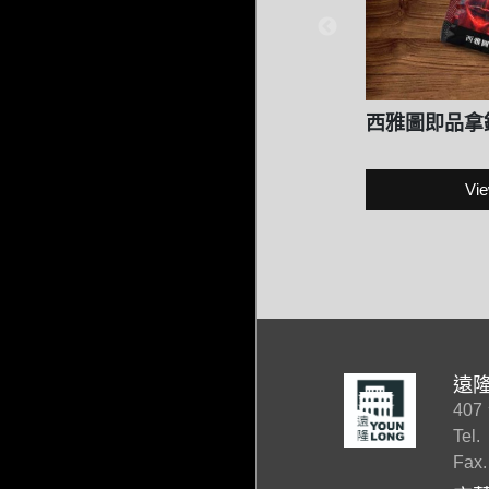
西雅圖即品拿鐵
Vie
遠
40
Tel.
Fax.