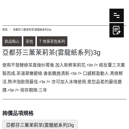
首頁
亞都芬三薰茉莉茶(雲龍紙系列)3g
飲品點心
茶包
T 世家茶包系列
亞都芬三薰茉莉茶(雲龍紙系列)3g
使用不發酵綠茶直接炒菁後.加入新鮮茉莉花.<br /> 經反覆三次薰
製而成.茶湯翠嫩碧綠.香氣飄逸清新.<br /> 口感輕盈動人.青綠鮮
活.熱沖泡飲用最佳.<br /> 亦可加入冰塊使用.是您品茗的最佳選
擇.<br /> 保存期限:三年
詢價品項規格
亞都芬三薰茉莉茶(雲龍紙系列)3g