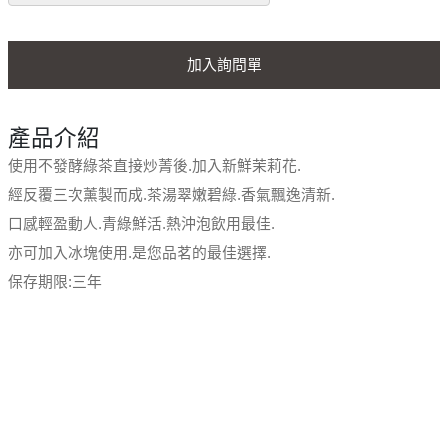
加入詢問單
產品介紹
使用不發酵綠茶直接炒菁後.加入新鮮茉莉花.
經反覆三次薰製而成.茶湯翠嫩碧綠.香氣飄逸清新.
口感輕盈動人.青綠鮮活.熱沖泡飲用最佳.
亦可加入冰塊使用.是您品茗的最佳選擇.
保存期限:三年