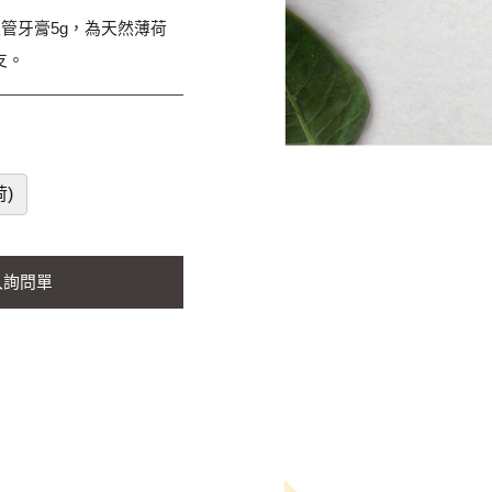
層軟管牙膏5g，為天然薄荷
支。
荷)
入詢問單