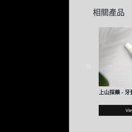
相關產品
上山採藥 - 牙
Vie