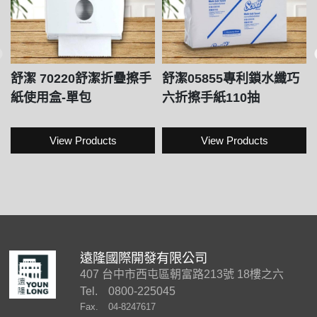
舒潔 70220舒潔折疊擦手
舒潔05855專利鎖水纖巧
紙使用盒-單包
六折擦手紙110抽
View Products
View Products
遠隆國際開發有限公司
407 台中市西屯區朝富路213號 18樓之六
Tel.
0800-225045
Fax.
04-8247617