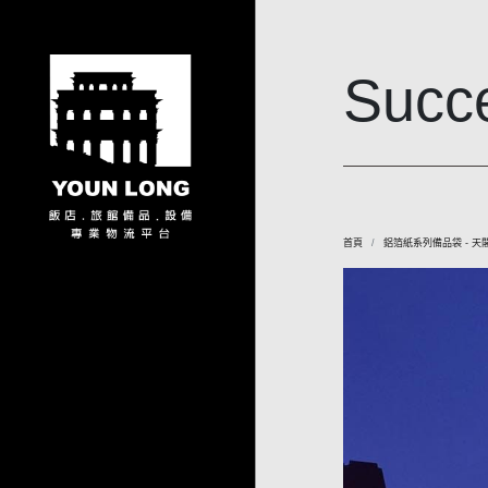
Succe
首頁
鋁箔紙系列備品袋 - 天