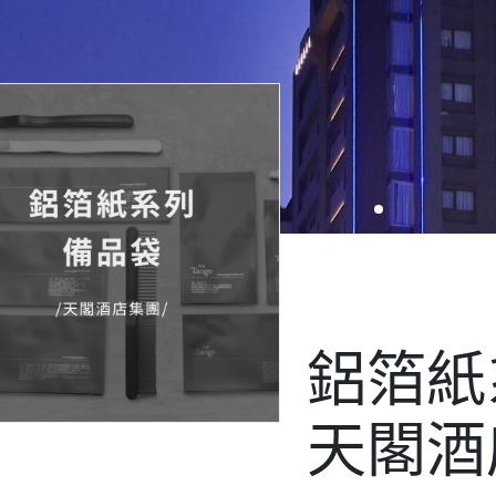
鋁箔紙
天閣酒