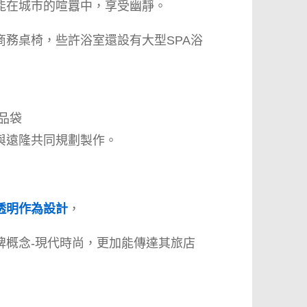
能在城市的喧囂中，享受幽靜。
商務桌椅，些許浴室還設有大型SPA浴
品袋
與遠隆共同規劃製作。
透明作為設計
，
牌概念-現代時尚，更加能傳達其旅店