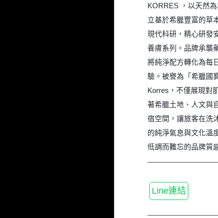
KORRES ，以天然為
立基於希臘豐富的草
現代科研，精心研發
養膚系列。品牌承襲
將純淨配方轉化為每
驗。被譽為「希臘國
Korres，不僅展現
著希臘土地、人文與
宿空間，讓旅客在洗
的純淨氣息與文化溫
低調而難忘的品牌質
Line連結