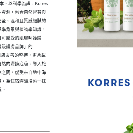
本、以科學為證，Korres
本資源，融合自然智慧與
安全、溫和且質感細膩的
藥學背景與植物學知識，
日可感受的肌膚呵護體
寶級護膚品牌」的
對肌膚友善的堅持，更承載
自然的豐饒底蘊。導入旅
沐之間，感受來自地中海
度，為住宿體驗增添一抹
感。