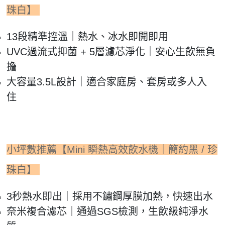
珠白】
13段精準控溫｜熱水、冰水即開即用
UVC過流式抑菌 + 5層濾芯淨化｜安心生飲無負
擔
大容量3.5L設計｜適合家庭房、套房或多人入
住
小坪數推薦【Mini 瞬熱高效飲水機｜簡約黑 / 珍
珠白】
3秒熱水即出｜採用不鏽鋼厚膜加熱，快速出水
奈米複合濾芯｜通過SGS檢測，生飲級純淨水