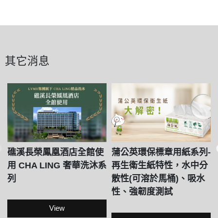
其它消息
礁溪長榮鳳凰酒店全館使
蒲公英環保標章用紙系列-
用 CHA LING 奢華洗沐系
再生衛生紙特性，水中分
列
散性(可溶於馬桶)、吸水
性、強韌度測試
View