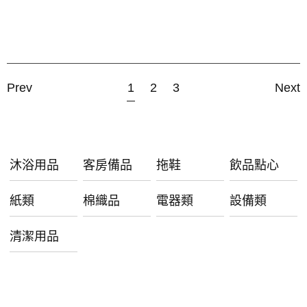
Prev
1
2
3
Next
沐浴用品
客房備品
拖鞋
飲品點心
紙類
棉織品
電器類
設備類
清潔用品