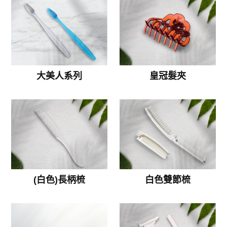
大美人系列
皇冠髮夾
(白色)長柄梳
白色雙節梳