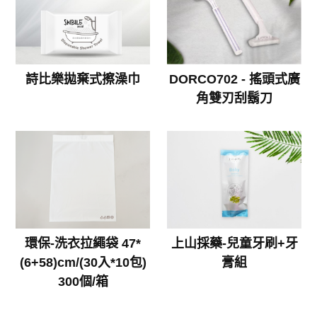
詩比樂拋棄式擦澡巾
DORCO702 - 搖頭式廣
角雙刃刮鬍刀
環保-洗衣拉繩袋 47*
上山採藥-兒童牙刷+牙
(6+58)cm/(30入*10包)
膏組
300個/箱