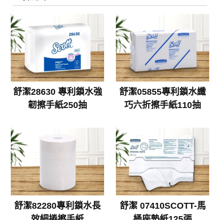
舒潔28630 專利鎖水強
舒潔05855專利鎖水纖
韌擦手紙250抽
巧六折擦手紙110抽
舒潔82280專利鎖水長
舒潔 07410SCOTT-馬
效細捲擦手紙
桶座墊紙125張