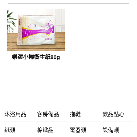
樂潔小捲衛生紙80g
沐浴用品
客房備品
拖鞋
飲品點心
紙類
棉織品
電器類
設備類