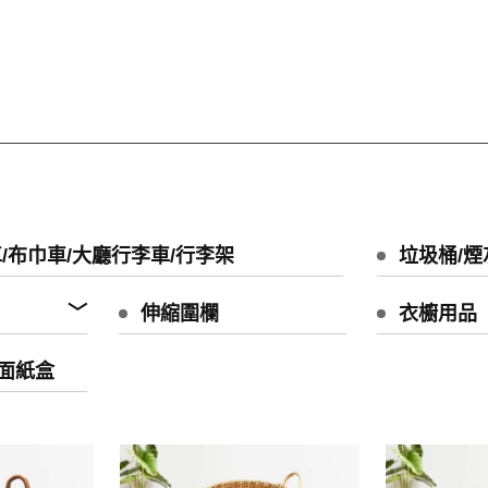
/布巾車/大廳行李車/行李架
垃圾桶/煙
伸縮圍欄
衣櫥用品
/面紙盒