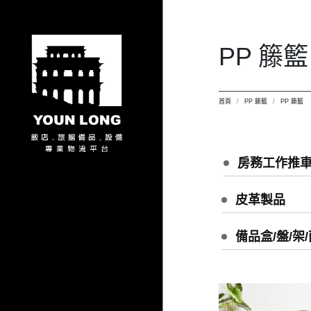
PP 籐籃
首頁
PP 籐籃
PP 籐籃
房務工作推車
皮革製品
備品盒/盤/架