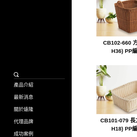
CB102-660 
H36) P
產品介紹
最新消息
關於遠隆
CB101-079 
代理品牌
H18) P
成功案例