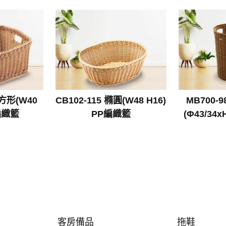
長方形(W40
CB102-115 橢圓(W48 H16)
MB700-9
P編織籃
PP編織籃
(Φ43/34
客房備品
拖鞋