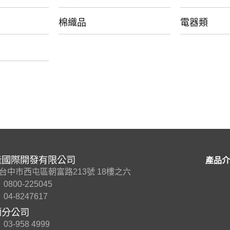
棉織品
電器類
隆國際開發有限公司
產品介
7 台中市西屯區朝富路213號 18樓之六
0800-225045
04-8247617
蘭分公司
03-958 4999