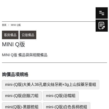
首頁
MINI Q版
客房備品
公版備品
MINI Q版
MINI Q版 備品袋與相關備品
詢價品項規格
mini-(Q版)大美人36孔磨尖絲牙刷+3g上山採藥牙膏組
mini-(Q版)刮鬍刀組
mini-(Q版)浴帽組
mini(Q版)-黑銀梳組
mini-(Q版)白色長柄梳組