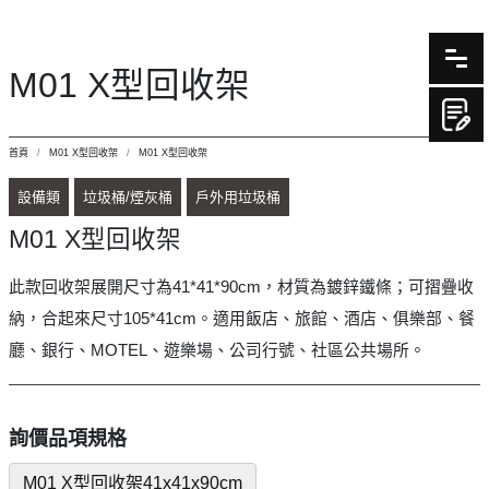
M01 X型回收架
首頁
M01 X型回收架
M01 X型回收架
設備類
垃圾桶/煙灰桶
戶外用垃圾桶
M01 X型回收架
此款回收架展開尺寸為41*41*90cm，材質為鍍鋅鐵條；可摺疊收
納，合起來尺寸105*41cm。適用飯店、旅館、酒店、俱樂部、餐
廳、銀行、MOTEL、遊樂場、公司行號、社區公共場所。
詢價品項規格
M01 X型回收架41x41x90cm