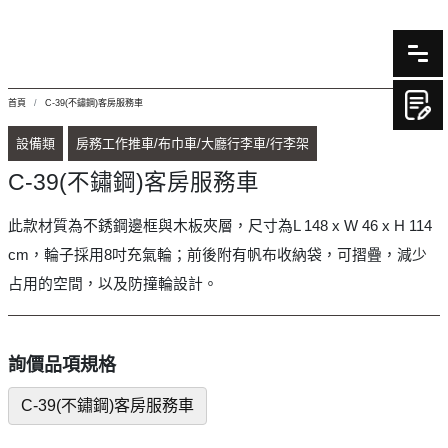
首頁
C-39(不鏽鋼)客房服務車
設備類
房務工作推車/布巾車/大廳行李車/行李架
C-39(不鏽鋼)客房服務車
此款材質為不銹鋼邊框與木板夾層，尺寸為L 148 x W 46 x H 114
cm，輪子採用8吋充氣輪；前後附有帆布收納袋，可摺疊，減少
占用的空間，以及防撞輪設計。
詢價品項規格
C-39(不鏽鋼)客房服務車