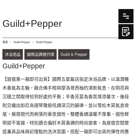
Guild+Pepper
首頁
Guild+Pepper
Guild+Pepper
沐浴用品
國際品牌總代理
Guild & Pepper
Guild+Pepper
【旅宿業一箱即可出貨】國際五星飯店指定沐浴品牌，以溫潤橡
木香氣為主軸，融合佛手柑與摩洛哥西柚的清新氣息，在明亮與
沉穩之間取得恰到好處的平衡；辛香芫荽為香氛增添層次，後段
則交織出如厄烏德琴聲般低調深沉的韻律，並以雪松木質氣息收
尾，展現現代而俐落的香氛個性。整體香調溫暖不厚重、個性鮮
明卻不張揚，特別適合偏好木質香調的時尚旅客，為旅宿空間營
造兼具品味與記憶點的洗沐氛圍。搭配一箱即可出貨的彈性供應