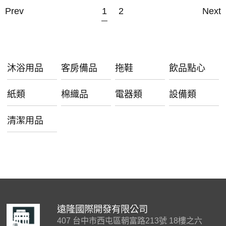
Prev
1
2
Next
沐浴用品
客房備品
拖鞋
飲品點心
紙類
棉織品
電器類
設備類
清潔用品
遠隆國際開發有限公司
407 台中市西屯區朝富路213號 18樓之六