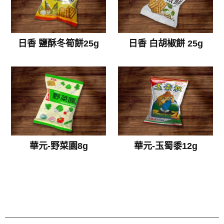
日香 鹽酥冬筍餅25g
日香 白胡椒餅 25g
華元-野菜園8g
華元-玉蜀黍12g