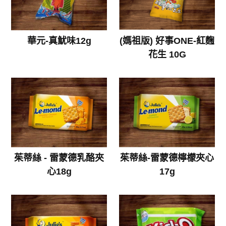
華元-真魷味12g
(媽祖版) 好事ONE-紅麴
花生 10G
茱蒂絲 - 雷蒙德乳酪夾
茱蒂絲-雷蒙德檸檬夾心
心18g
17g