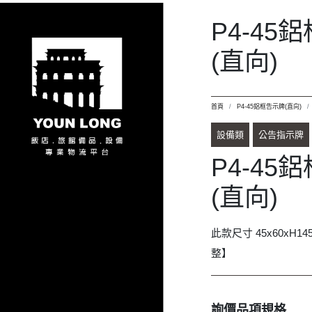
整】
詢價品項規格
P4-45鋁框告示牌(
加