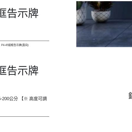
直向)
入詢問單