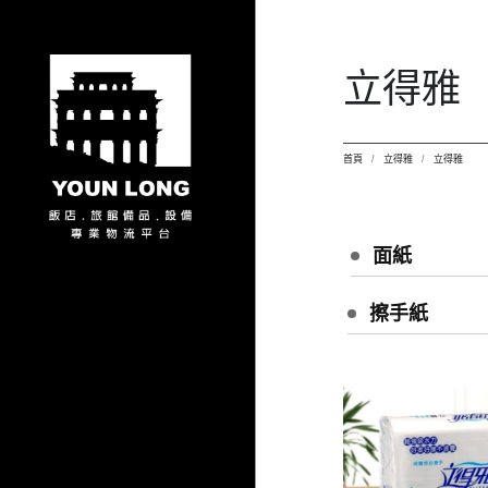
立得雅
首頁
立得雅
立得雅
面紙
擦手紙