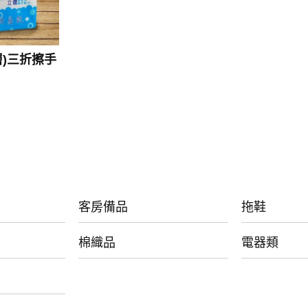
層)三折擦手
客房備品
拖鞋
棉織品
電器類