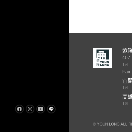
遠
40
Tel.
Fax.
宜
Tel.
高
Tel.
©︎ YOUN LONG ALL 