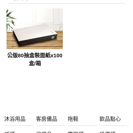
公版80抽盒裝面紙x100
盒/箱
沐浴用品
客房備品
拖鞋
飲品點心