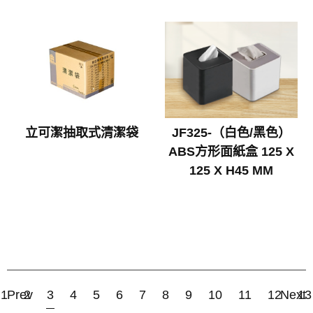
立可潔抽取式清潔袋
JF325-（白色/黑色）
ABS方形面紙盒 125 X
125 X H45 MM
1
Prev
2
3
4
5
6
7
8
9
10
11
12
Next
13