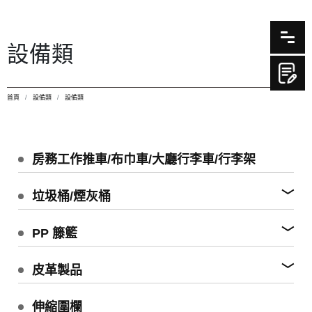
設備類
首頁
設備類
設備類
房務工作推車/布巾車/大廳行李車/行李架
垃圾桶/煙灰桶
PP 籐籃
皮革製品
伸縮圍欄