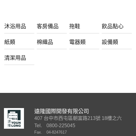
沐浴用品
客房備品
拖鞋
飲品點心
紙類
棉織品
電器類
設備類
清潔用品
遠隆國際開發有限公司
407 台中市西屯區朝富路213號 18樓之六
Tel.
0800-225045
Fax.
04-8247617