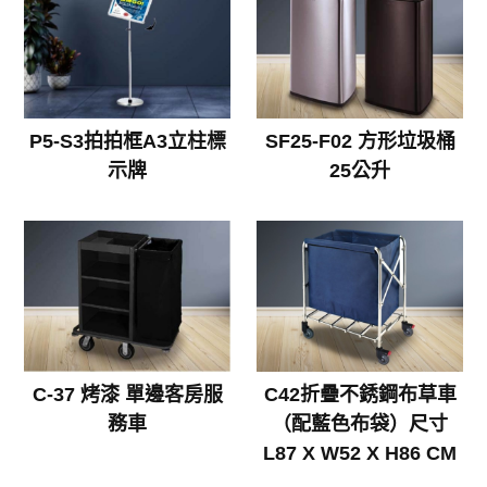
P5-S3拍拍框A3立柱標
SF25-F02 方形垃圾桶
示牌
25公升
C-37 烤漆 單邊客房服
C42折疊不銹鋼布草車
務車
（配藍色布袋）尺寸
L87 X W52 X H86 CM