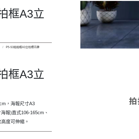
(含海報)直式106-165cm、
此款高度可伸縮。
立柱標示牌
入詢問單