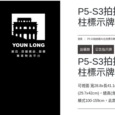
(29.7x42cm)，總高
橫式100-159cm，
詢價品項規格
P5-S3拍拍框A3
加