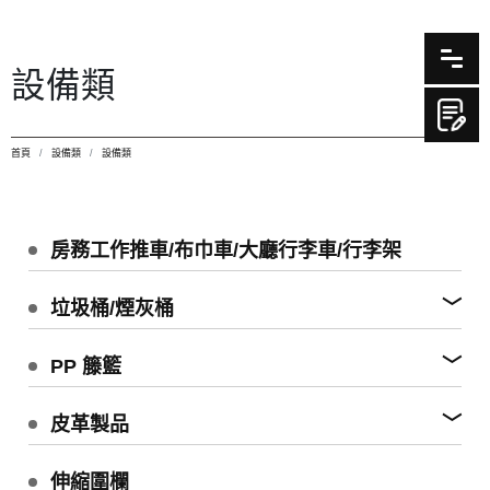
設備類
首頁
設備類
設備類
房務工作推車/布巾車/大廳行李車/行李架
垃圾桶/煙灰桶
PP 籐籃
皮革製品
伸縮圍欄