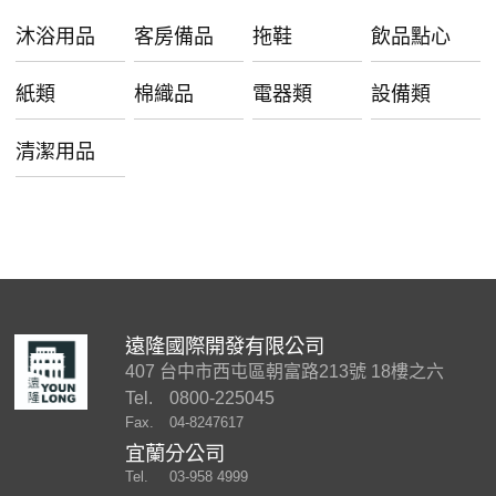
沐浴用品
客房備品
拖鞋
飲品點心
紙類
棉織品
電器類
設備類
清潔用品
遠隆國際開發有限公司
407 台中市西屯區朝富路213號 18樓之六
Tel.
0800-225045
Fax.
04-8247617
宜蘭分公司
Tel.
03-958 4999