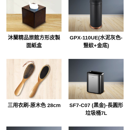
沐蘭精品旅館方形皮製
GPX-110UE(水泥灰色-
面紙盒
豎紋+金底)
三用衣刷-原木色 28cm
SF7-C07 (黑金)-長圓形
垃圾桶7L