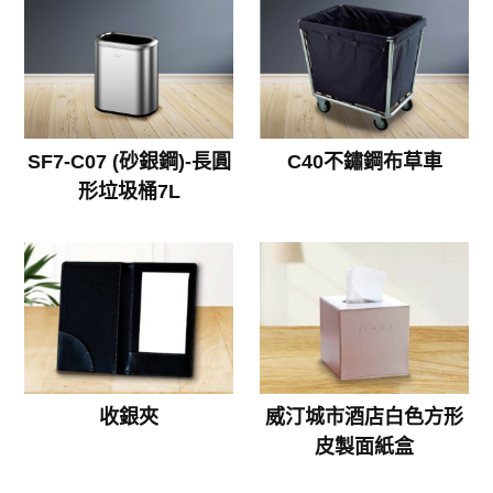
SF7-C07 (砂銀鋼)-長圓
C40不鏽鋼布草車
形垃圾桶7L
收銀夾
威汀城市酒店白色方形
皮製面紙盒