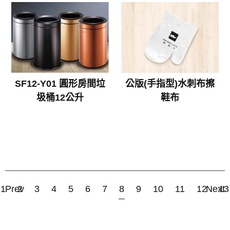
SF12-Y01 圓形房間垃
公版(手指型)水刺布擦
圾桶12公升
鞋布
1
Prev
2
3
4
5
6
7
8
9
10
11
12
Next
13