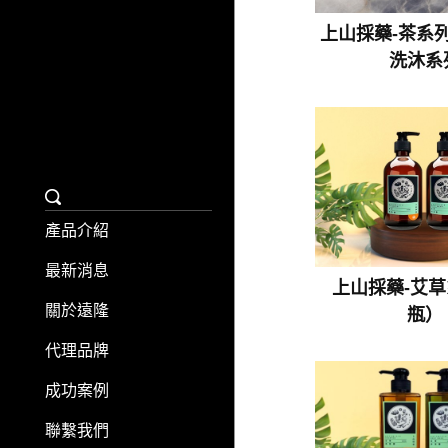
上山採藥-茶系
洗沐系
產品介紹
最新消息
上山採藥-艾
關於遠隆
瓶）
代理品牌
成功案例
聯繫我們