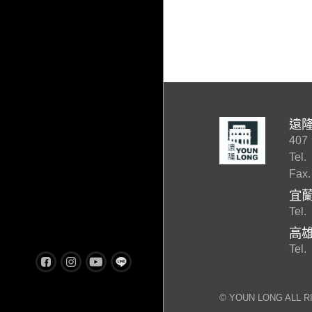
遠
40
Tel.
Fax.
宜
Tel.
高
Tel.
©︎ YOUN LONG ALL 