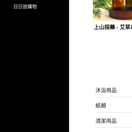
日日旅購物
上山採藥 - 艾草
沐浴用品
紙類
清潔用品