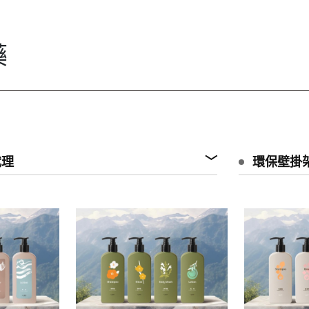
藥
代理
環保壁掛