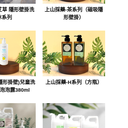
艾草 隱形壁掛洗
上山採藥-茶系列（磁吸隱
沐系列
形壁掛）
隱形掛壁)兒童洗
上山採藥-H系列（方瓶）
泡泡露380ml