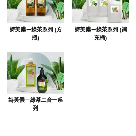
詩芙儂－綠茶系列 (方
詩芙儂－綠茶系列 (補
瓶)
充桶)
詩芙儂－綠茶二合一系
列