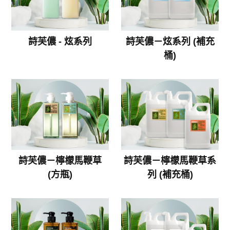
詩芙儂 - 炫系列
詩芙儂－炫系列 (補充
桶)
詩芙儂－檸檬馬鞭草
詩芙儂－檸檬馬鞭草系
(方瓶)
列 (補充桶)