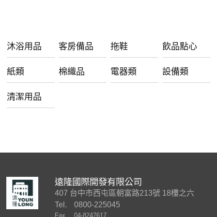
沐浴用品
客房備品
拖鞋
飲品點心
紙類
棉織品
電器類
設備類
清潔用品
遠隆國際開發有限公司
407 台中市西屯區朝富路213號 18樓之六
Tel.
0800-225045
Fax.
04-8247617